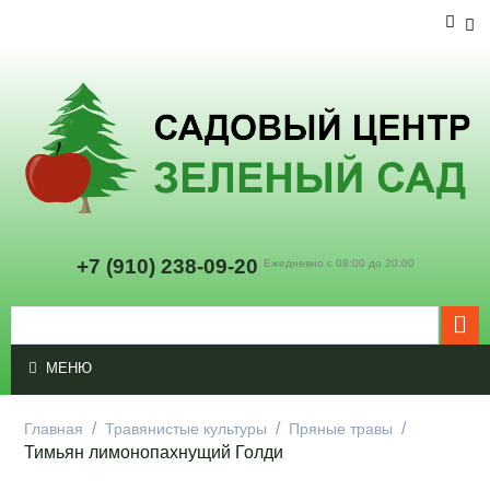
+7 (910
) 238-09-20
Ежедневно с 08:00 до 20:00
МЕНЮ
/
/
/
Главная
Травянистые культуры
Пряные травы
Тимьян лимонопахнущий Голди